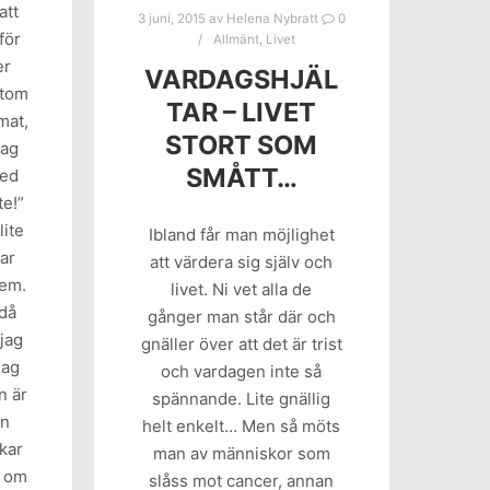
att
3 juni, 2015
av
Helena Nybratt
0
för
Allmänt
,
Livet
er
VARDAGSHJÄL
 tom
TAR – LIVET
mat,
STORT SOM
jag
SMÅTT…
med
te!”
lite
Ibland får man möjlighet
ar
att värdera sig själv och
lem.
livet. Ni vet alla de
ndå
gånger man står där och
 jag
gnäller över att det är trist
jag
och vardagen inte så
n är
spännande. Lite gnällig
en
helt enkelt… Men så möts
kar
man av människor som
n om
slåss mot cancer, annan