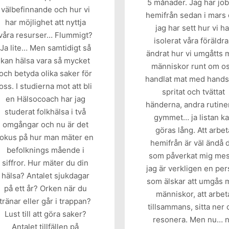
5 månader. Jag har jo
välbefinnande och hur vi
hemifrån sedan i mars
har möjlighet att nyttja
jag har sett hur vi ha
våra resurser… Flummigt?
isolerat våra föräldra
Ja lite… Men samtidigt så
ändrat hur vi umgåtts
kan hälsa vara så mycket
människor runt om os
och betyda olika saker för
handlat mat med hands
oss. I studierna mot att bli
spritat och tvättat
en Hälsocoach har jag
händerna, andra rutine
studerat folkhälsa i två
gymmet… ja listan k
omgångar och nu är det
göras lång. Att arbet
fokus på hur man mäter en
hemifrån är väl ändå 
befolknings mående i
som påverkat mig me
siffror. Hur mäter du din
jag är verkligen en pe
hälsa? Antalet sjukdagar
som älskar att umgås 
på ett år? Orken när du
människor, att arbet
tränar eller går i trappan?
tillsammans, sitta ner
Lust till att göra saker?
resonera. Men nu… 
Antalet tillfällen på