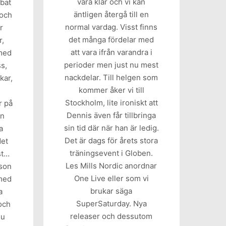
vara klar och vi kan
bbat
äntligen återgå till en
 och
normal vardag. Visst finns
r
det många fördelar med
r,
att vara ifrån varandra i
 med
perioder men just nu mest
s,
nackdelar. Till helgen som
kar,
kommer åker vi till
Stockholm, lite ironiskt att
r på
Dennis även får tillbringa
an
sin tid där när han är ledig.
a
Det är dags för årets stora
det
träningsevent i Globen.
st…
Les Mills Nordic anordnar
rson
One Live eller som vi
med
brukar säga
a
SuperSaturday. Nya
 och
releaser och dessutom
nu