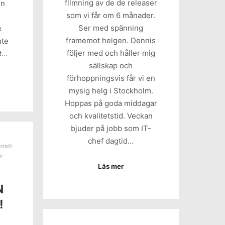
filmning av de de releaser
en
som vi får om 6 månader.
Ser med spänning
e
framemot helgen. Dennis
nte
följer med och håller mig
et…
sällskap och
förhoppningsvis får vi en
mysig helg i Stockholm.
Hoppas på goda middagar
och kvalitetstid. Veckan
bjuder på jobb som IT-
chef dagtid…
ratt
v
Läs mer
N
!