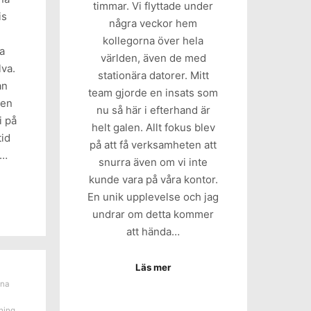
timmar. Vi flyttade under
is
några veckor hem
kollegorna över hela
a
världen, även de med
lva.
stationära datorer. Mitt
an
team gjorde en insats som
den
nu så här i efterhand är
i på
helt galen. Allt fokus blev
tid
på att få verksamheten att
a…
snurra även om vi inte
kunde vara på våra kontor.
En unik upplevelse och jag
undrar om detta kommer
att hända…
Läs mer
ena
ning