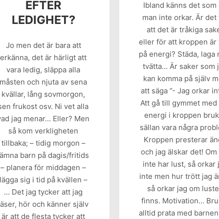
EFTER
Ibland känns det som 
LEDIGHET?
man inte orkar. Är det 
att det är tråkiga sak
eller för att kroppen är
Jo men det är bara att
på energi? Städa, laga 
erkänna, det är härligt att
tvätta… Är saker som 
vara ledig, släppa alla
kan komma på själv 
måsten och njuta av sena
att säga ”- Jag orkar in
kvällar, lång sovmorgon,
Att gå till gymmet med 
sen frukost osv. Ni vet alla
energi i kroppen bruk
vad jag menar… Eller? Men
sällan vara några prob
så kom verkligheten
Kroppen presterar ä
tillbaka; – tidig morgon –
och jag älskar det! Om
lämna barn på dagis/fritids
inte har lust, så orkar 
– planera för middagen –
inte men hur trött jag ä
lägga sig i tid på kvällen –
så orkar jag om lust
… Det jag tycker att jag
finns. Motivation… Bru
läser, hör och känner själv
alltid prata med barne
är att de flesta tycker att