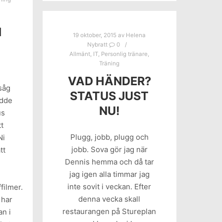
N
19 oktober, 2015
av
Helena
Nybratt
0
Allmänt
,
IT
,
Personlig tränare
,
”
Träning
VAD HÄNDER?
såg
STATUS JUST
odde
NU!
us
t
Plugg, jobb, plugg och
Ni
jobb. Sova gör jag när
tt
Dennis hemma och då tar
jag igen alla timmar jag
inte sovit i veckan. Efter
filmer.
denna vecka skall
 har
restaurangen på Stureplan
an i