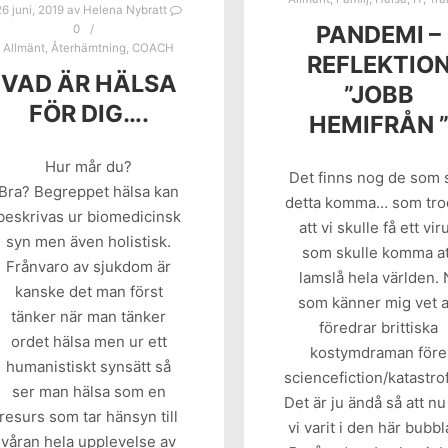
26 juni, 2019
av
Helena Nybratt
PANDEMI –
0
Allmänt
,
Återhämtning
,
COACH
REFLEKTIO
VAD ÄR HÄLSA
”JOBB
FÖR DIG….
HEMIFRÅN 
Hur mår du?
Det finns nog de som 
Bra? Begreppet hälsa kan
detta komma… som tr
beskrivas ur biomedicinsk
att vi skulle få ett vir
syn men även holistisk.
som skulle komma at
Frånvaro av sjukdom är
lamslå hela världen. 
kanske det man först
som känner mig vet a
tänker när man tänker
föredrar brittiska
ordet hälsa men ur ett
kostymdraman före
humanistiskt synsätt så
sciencefiction/katastrof
ser man hälsa som en
Det är ju ändå så att nu
resurs som tar hänsyn till
vi varit i den här bubbl
våran hela upplevelse av