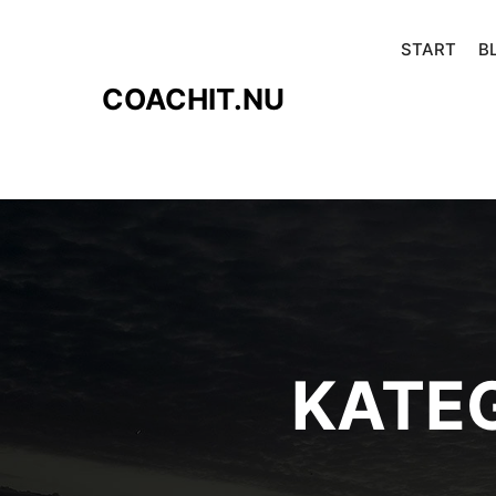
START
B
COACHIT.NU
KATE