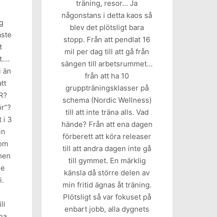
träning, resor… Ja
någonstans i detta kaos så
g
blev det plötsligt bara
åste
stopp. Från att pendlat 16
t
mil per dag till att gå från
t….
sängen till arbetsrummet…
i än
från att ha 10
att
gruppträningsklasser på
ÖR?
schema (Nordic Wellness)
ör”?
till att inte träna alls. Vad
 i 3
hände? Från att ena dagen
in
förberett att köra releaser
som
till att andra dagen inte gå
men
till gymmet. En märklig
de
känsla då större delen av
i.
min fritid ägnas åt träning.
Plötsligt så var fokuset på
ll
enbart jobb, alla dygnets
ina