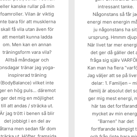
eller kanske rullar på min
intressant tanke.
foamroller. Vilan är viktig
Någonstans så får ja
inte bara för att musklerna
energi men energin m
skall få vila utan även för
ju någonstans ha sit
att mentalt kunna ladda
ursprung. Hmmm djup
om. Men kan en annan
När livet tar mer energ
träningsform vara vila?
det ger då gäller det 
Alltså måndagar och
fråga sig själv VARF
onsdagar tränar jag yoga-
Kan man ha flera ”varf
inspirerad träning
Jag väljer att se på livet
(BodyBalance) vilket inte
delar: 1. Familjen – m
ger en hög puls… däremot
familj är absolut det 
ger det mig en möjlighet
ger mig mest energi, 
till att andas / sträcka ut.
här tas det fortfaran
Är jag trött i benen så blir
mycket av min energ
det jobbigt i en del av
”Barnen” har det
låtarna men sedan får dom
fortfarande kämpigt ti
sträcka ut. Höfter, framsida
och från (inte bara m