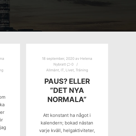
ena
18 september, 2020
av
Helena
Nybratt
0
ng
Allmänt
,
IT
,
Livet
,
Träning
PAUS? ELLER
”DET NYA
som
NORMALA”
lka
ger
Att konstant ha något i
ör
kalendern; bokad nästan
 jag
varje kväll, helgaktiviteter,