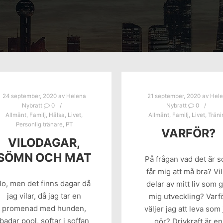
24 september, 2020
av
Helena
21 september, 2020
av
Hel
Nybratt
0
Nybratt
0
Allmänt
,
Familj
,
Hälsa
,
Livet
,
Allmänt
,
Familj
,
Livet
,
Träni
Personlig tränare
,
PT
VARFÖR?
VILODAGAR,
SÖMN OCH MAT
På frågan vad det är 
får mig att må bra? Vi
Jo, men det finns dagar då
delar av mitt liv som 
jag vilar, då jag tar en
mig utveckling? Varf
promenad med hunden,
väljer jag att leva som
badar pool, softar i soffan
gör? Drivkraft är en