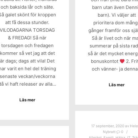
och baksida lår och säte.
barn utan även Denn
Så galet skönt för kroppen
barn). Vi väljer att
att få dessa stunder.
prioritera dom mång
VILODAGARNA TORSDAG
gånger framför oss sjä
& FREDAG! Så när
Så är livet och när m
torsdagen och fredagen
summerar på sista ra
kommer så vet jag att det
så är det mycket energ
är dags; dags att vila! Det
bonuskontot
2. Fri
har varit en hel del träning
och vänner- ja denn
senaste veckan/veckorna
då vi haft releaser av alla…
Läs mer
Läs mer
17 september, 2020
av
Hel
Nybratt
0
Allmänt
,
Familj
,
Hälsa
,
IT
,
Trä