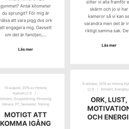
sitter vi alla framför 
gymmet? Antal kilometer
skärm och jo vi har
du sprungit? För mig är
kameror så vi kan s
hälsa att vara pigg dvs ork
varandra men det är i
att engagera mig. Oavsett
riktigt samma sak. D
om det är familjen,…
Läs mer
Läs mer
9 oktober, 2015
av
Helena Nyb
14 augusti, 2015
av
Helena
0
Allmänt
,
Energitju
Nybratt
0
ORK, LUST,
Allmänt
,
Gruppträning
,
Personlig
tränare
,
PT
,
Semester
,
Träning
MOTIVATIO
MOTIGT ATT
OCH ENERGI
KOMMA IGÅNG