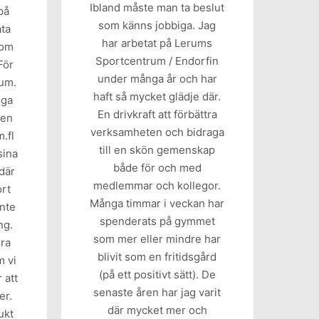
Ibland måste man ta beslut
på
som känns jobbiga. Jag
ata
har arbetat på Lerums
som
Sportcentrum / Endorfin
För
under många år och har
rum.
haft så mycket glädje där.
nga
En drivkraft att förbättra
 en
verksamheten och bidraga
.fl
till en skön gemenskap
sina
både för och med
där
medlemmar och kollegor.
ort
Många timmar i veckan har
inte
spenderats på gymmet
ng.
som mer eller mindre har
gra
blivit som en fritidsgård
m vi
(på ett positivt sätt). De
 att
senaste åren har jag varit
er.
där mycket mer och
ukt