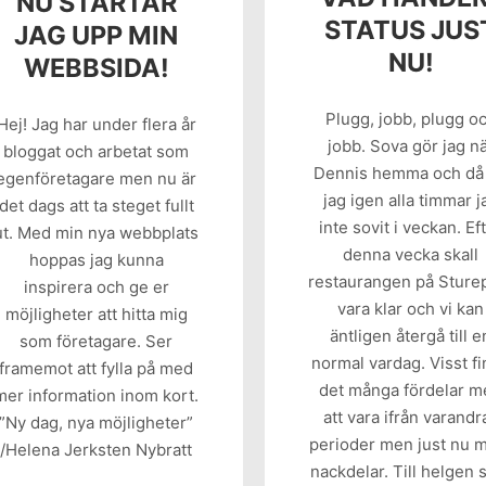
NU STARTAR
STATUS JUS
JAG UPP MIN
NU!
WEBBSIDA!
Plugg, jobb, plugg o
Hej! Jag har under flera år
jobb. Sova gör jag n
bloggat och arbetat som
Dennis hemma och då 
egenföretagare men nu är
jag igen alla timmar j
det dags att ta steget fullt
inte sovit i veckan. Ef
ut. Med min nya webbplats
denna vecka skall
hoppas jag kunna
restaurangen på Sture
inspirera och ge er
vara klar och vi kan
möjligheter att hitta mig
äntligen återgå till e
som företagare. Ser
normal vardag. Visst f
framemot att fylla på med
det många fördelar 
mer information inom kort.
att vara ifrån varandra
”Ny dag, nya möjligheter”
perioder men just nu 
/Helena Jerksten Nybratt
nackdelar. Till helgen