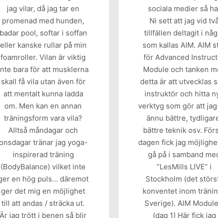
jag vilar, då jag tar en
sociala medier så ha
promenad med hunden,
Ni sett att jag vid tv
badar pool, softar i soffan
tillfällen deltagit i nå
eller kanske rullar på min
som kallas AIM. AIM s
foamroller. Vilan är viktig
för Advanced Instruct
inte bara för att musklerna
Module och tanken m
skall få vila utan även för
detta är att utvecklas
att mentalt kunna ladda
instruktör och hitta n
om. Men kan en annan
verktyg som gör att jag 
träningsform vara vila?
ännu bättre, tydligar
Alltså måndagar och
bättre teknik osv. För
onsdagar tränar jag yoga-
dagen fick jag möjlighet
inspirerad träning
gå på i samband me
(BodyBalance) vilket inte
”LesMills LIVE” i
ger en hög puls… däremot
Stockholm (det störs
ger det mig en möjlighet
konventet inom tränin
till att andas / sträcka ut.
Sverige). AIM Module
Är jag trött i benen så blir
(dag 1) Här fick jag