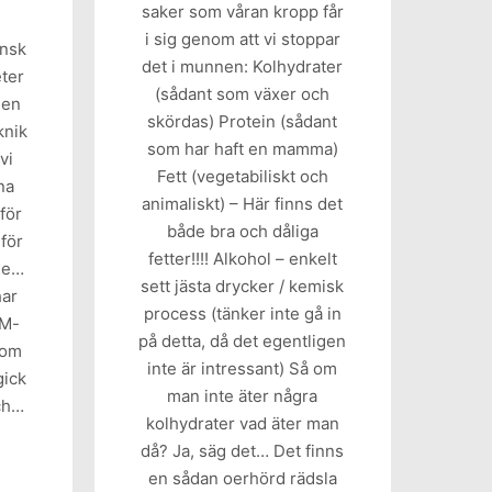
saker som våran kropp får
i sig genom att vi stoppar
ansk
det i munnen: Kolhydrater
ter
(sådant som växer och
 en
skördas) Protein (sådant
knik
som har haft en mamma)
vi
Fett (vegetabiliskt och
na
animaliskt) – Här finns det
för
både bra och dåliga
 för
fetter!!!! Alkohol – enkelt
mde…
sett jästa drycker / kemisk
har
process (tänker inte gå in
IM-
på detta, då det egentligen
som
inte är intressant) Så om
gick
man inte äter några
ch…
kolhydrater vad äter man
då? Ja, säg det… Det finns
en sådan oerhörd rädsla