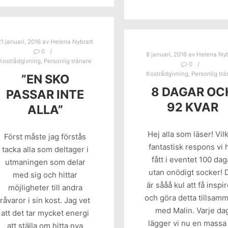
21 januari, 2016
av
Helena Nybratt
0
8 januari, 2016
av
Helena Nyb
Kostrådgivning
,
Personlig tränare
0
Kostrådgivning
,
Personlig tr
”EN SKO
8 DAGAR OC
PASSAR INTE
92 KVAR
ALLA”
Hej alla som läser! Vil
Först måste jag förstås
fantastisk respons vi 
tacka alla som deltager i
fått i eventet 100 dag
utmaningen som delar
utan onödigt socker! 
med sig och hittar
är sååå kul att få inspi
möjligheter till andra
och göra detta tillsam
råvaror i sin kost. Jag vet
med Malin. Varje da
att det tar mycket energi
lägger vi nu en massa 
att ställa om hitta nya