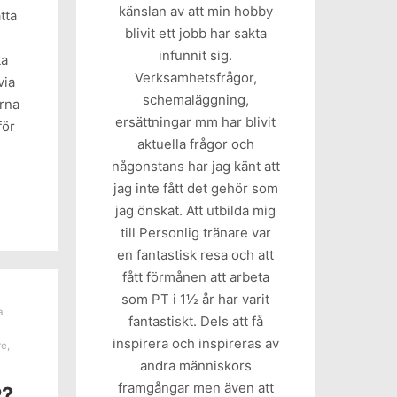
känslan av att min hobby
tta
blivit ett jobb har sakta
infunnit sig.
ta
Verksamhetsfrågor,
via
schemaläggning,
ärna
ersättningar mm har blivit
för
aktuella frågor och
någonstans har jag känt att
jag inte fått det gehör som
jag önskat. Att utbilda mig
till Personlig tränare var
en fantastisk resa och att
fått förmånen att arbeta
som PT i 1½ år har varit
a
fantastiskt. Dels att få
inspirera och inspireras av
re
,
andra människors
framgångar men även att
?