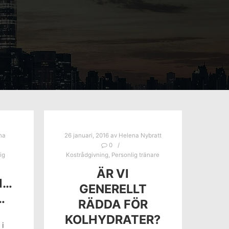
na
26 januari, 2016
av
Helena Nybratt
0
ig
Kostrådgivning
,
Personlig tränare
ÄR VI
M…
GENERELLT
…
RÄDDA FÖR
KOLHYDRATER?
 i