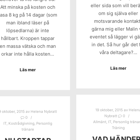
eller sida som vill berä
Att minska på kosten och
om sig själva eller
rasa 8 kg på 14 dagar (som
motsvarande kontak
man ibland läser på
gärna mig eller Malin 
löpsedlarna) är inte
eventet så lägger vi g
hållbart. Kroppen tappar
in det. Så hur går det 
en massa vätska och man
våra deltagare?…
orkar inte hålla kosten…
Läs mer
Läs mer
19 oktober, 2015
av
Helen
9 oktober, 2015
av
Helena Nybratt
Nybratt
0
0
Allmänt
,
IT
,
Personlig träna
IT
,
Kostrådgivning
,
Personlig
Träning
tränare
VAD HÄNDER