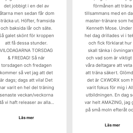
det jobbigt i en del av
förmånen att träna
låtarna men sedan får dom
tillsammans med en d
sträcka ut. Höfter, framsida
master-tränare som he
och baksida lår och säte.
Kenneth Mose. Under
Så galet skönt för kroppen
hel dag drillades vi i te
att få dessa stunder.
och fick förklarat hur 
VILODAGARNA TORSDAG
skall tänka i övningar
& FREDAG! Så när
och vad som är viktigt 
torsdagen och fredagen
våra deltagare att veta
kommer så vet jag att det
att träna säkert. Glö
är dags; dags att vila! Det
det är CXWORX som 
har varit en hel del träning
varit fokus för mig i A
senaste veckan/veckorna
utbildningen. En dag 
då vi haft releaser av alla…
var helt AMAZING, jag 
på små moln efteråt o
Läs mer
Läs mer