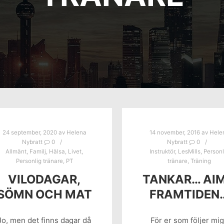
24 september, 2020
av
Helena
14 november, 2016
av
Hele
Nybratt
0
Nybratt
0
Allmänt
,
Familj
,
Hälsa
,
Livet
,
Instruktör
,
LesMills
,
Personl
Personlig tränare
,
PT
tränare
,
Träning
VILODAGAR,
TANKAR… AI
SÖMN OCH MAT
FRAMTIDEN
Jo, men det finns dagar då
För er som följer mig