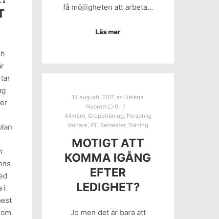
få möjligheten att arbeta…
T
Läs mer
ch
är
tar
ag
14 augusti, 2015
av
Helena
ter
Nybratt
0
Allmänt
,
Gruppträning
,
Personlig
tränare
,
PT
,
Semester
,
Träning
plan
MOTIGT ATT
n
KOMMA IGÅNG
inns
EFTER
med
LEDIGHET?
 i
mest
 som
Jo men det är bara att