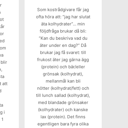
r
Som kostrådgivare får jag
å
ofta höra att: ”jag har slutat
got
äta kolhydrater”… min
tår
följdfråga brukar då bli:
or
”Kan du beskriva vad du
ed
äter under en dag?” Då
 som
brukar jag få svaret: till
ya
frukost äter jag gärna ägg
blir
(protein) och bär/eller
e,
grönsak (kolhydrat),
sta
mellanmål kan bli
 att
nötter (kolhydrat/fett) och
d
till lunch sallad (kolhydrat),
med blandade grönsaker
ta
(kolhydrater) och kanske
g i
lax (protein). Det finns
 1
egentligen bara fyra olika