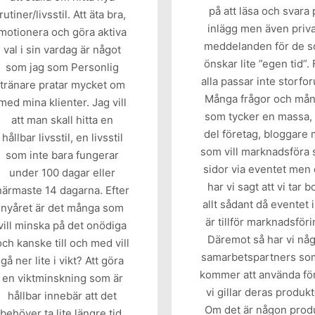
på att läsa och svara 
rutiner/livsstil. Att äta bra,
inlägg men även priv
motionera och göra aktiva
meddelanden för de 
val i sin vardag är något
önskar lite ”egen tid”. 
som jag som Personlig
alla passar inte storfo
tränare pratar mycket om
Många frågor och må
med mina klienter. Jag vill
som tycker en massa,
att man skall hitta en
del företag, bloggare m
hållbar livsstil, en livsstil
som vill marknadsföra 
som inte bara fungerar
sidor via eventet men 
under 100 dagar eller
har vi sagt att vi tar b
närmaste 14 dagarna. Efter
allt sådant då eventet 
nyåret är det många som
är tillför marknadsföri
vill minska på det onödiga
Däremot så har vi nå
och kanske till och med vill
samarbetspartners so
gå ner lite i vikt? Att göra
kommer att använda för
en viktminskning som är
vi gillar deras produkt
hållbar innebär att det
Om det är någon prod
behöver ta lite längre tid.