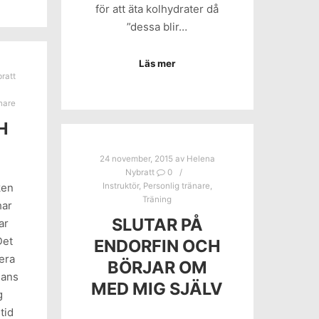
för att äta kolhydrater då
”dessa blir…
Läs mer
ratt
änare
H
24 november, 2015
av
Helena
Nybratt
0
Instruktör
,
Personlig tränare
,
ken
Träning
har
SLUTAR PÅ
ar
Det
ENDORFIN OCH
rera
BÖRJAR OM
mans
MED MIG SJÄLV
g
tid