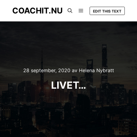
COACHIT.NU
EDIT THIS TEXT
Huvudmeny
Sök
28 september, 2020
av
Helena Nybratt
LIVET…