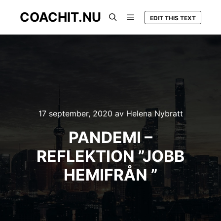
COACHIT.NU
EDIT THIS TEXT
Huvudmeny
Sök
17 september, 2020
av
Helena Nybratt
PANDEMI –
REFLEKTION ”JOBB
HEMIFRÅN ”