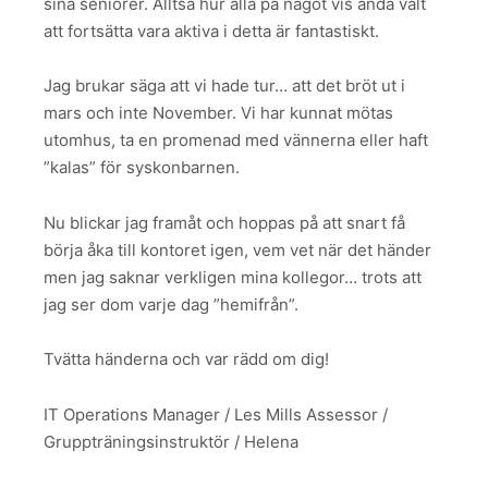
sina seniorer. Alltså hur alla på något vis ändå valt
att fortsätta vara aktiva i detta är fantastiskt.
Jag brukar säga att vi hade tur… att det bröt ut i
mars och inte November. Vi har kunnat mötas
utomhus, ta en promenad med vännerna eller haft
”kalas” för syskonbarnen.
Nu blickar jag framåt och hoppas på att snart få
börja åka till kontoret igen, vem vet när det händer
men jag saknar verkligen mina kollegor… trots att
jag ser dom varje dag ”hemifrån”.
Tvätta händerna och var rädd om dig!
IT Operations Manager / Les Mills Assessor /
Gruppträningsinstruktör / Helena