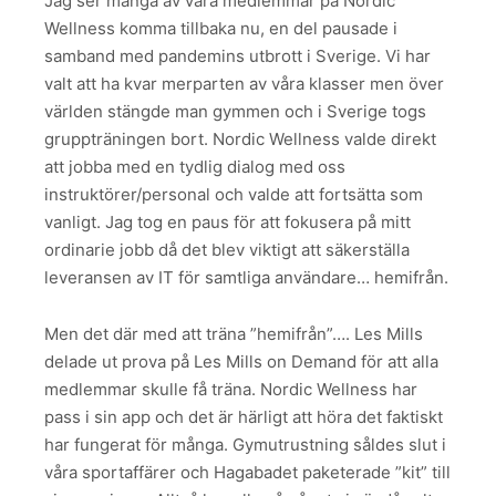
Jag ser många av våra medlemmar på Nordic
Wellness komma tillbaka nu, en del pausade i
samband med pandemins utbrott i Sverige. Vi har
valt att ha kvar merparten av våra klasser men över
världen stängde man gymmen och i Sverige togs
gruppträningen bort. Nordic Wellness valde direkt
att jobba med en tydlig dialog med oss
instruktörer/personal och valde att fortsätta som
vanligt. Jag tog en paus för att fokusera på mitt
ordinarie jobb då det blev viktigt att säkerställa
leveransen av IT för samtliga användare… hemifrån.
Men det där med att träna ”hemifrån”…. Les Mills
delade ut prova på Les Mills on Demand för att alla
medlemmar skulle få träna. Nordic Wellness har
pass i sin app och det är härligt att höra det faktiskt
har fungerat för många. Gymutrustning såldes slut i
våra sportaffärer och Hagabadet paketerade ”kit” till