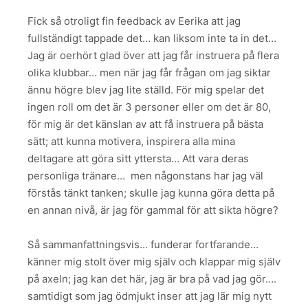
Fick så otroligt fin feedback av Eerika att jag
fullständigt tappade det… kan liksom inte ta in det…
Jag är oerhört glad över att jag får instruera på flera
olika klubbar… men när jag får frågan om jag siktar
ännu högre blev jag lite ställd. För mig spelar det
ingen roll om det är 3 personer eller om det är 80,
för mig är det känslan av att få instruera på bästa
sätt; att kunna motivera, inspirera alla mina
deltagare att göra sitt yttersta… Att vara deras
personliga tränare… men någonstans har jag väl
förstås tänkt tanken; skulle jag kunna göra detta på
en annan nivå, är jag för gammal för att sikta högre?
Så sammanfattningsvis… funderar fortfarande…
känner mig stolt över mig själv och klappar mig själv
på axeln; jag kan det här, jag är bra på vad jag gör….
samtidigt som jag ödmjukt inser att jag lär mig nytt