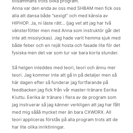
tillsammans trots olika program.
Anna var den enda av oss med SHBAM men fick oss
alla att dansa både ”sexigt” och med känsla av
HIPHOP. Ja, ni läste rätt… (jag vet att jag har två
vänsterfötter men med Anna som instruktör går det
inte att misslyckas). Jag hade varit hemma sjuk med
både feber och en rejäl hosta och fasade lite för det
fysiska men det var som tur var bara korta stunder.
Så helgen inleddes med teori, teori och ännu mer
teori. Jag kommer inte att gå in på detaljer men så
här dagen efter så funderar jag fortfarande på
feedbacken jag fick från vår master-tränare Eerika
Kiuttu. Eerika är tränare i flera av de program som
jag instruerar så jag känner verkligen att jag har fått
med mig sååå mycket mer än bara CXWORX. All
teori appliceras förstås på alla program trots att de
har lite olika inriktiningar.