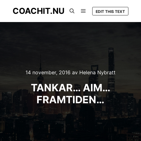
COACHIT.NU
EDIT THIS TEXT
Huvudmeny
Sök
14 november, 2016
av
Helena Nybratt
TANKAR… AIM…
FRAMTIDEN…